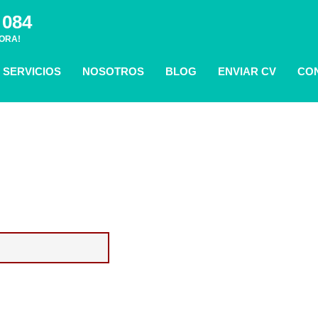
 084
ORA!
SERVICIOS
NOSOTROS
BLOG
ENVIAR CV
CO
RÍAS
ías te lo ponemos
cia en el