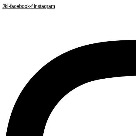
Search
Search
Ir
Jki-facebook-f
Instagram
...
...
al
contenido