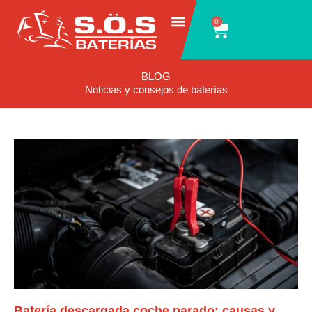
Ir
0
Carrito
al
contenido
BLOG
Noticias y consejos de baterías
Batería descargada coche parado: causas y