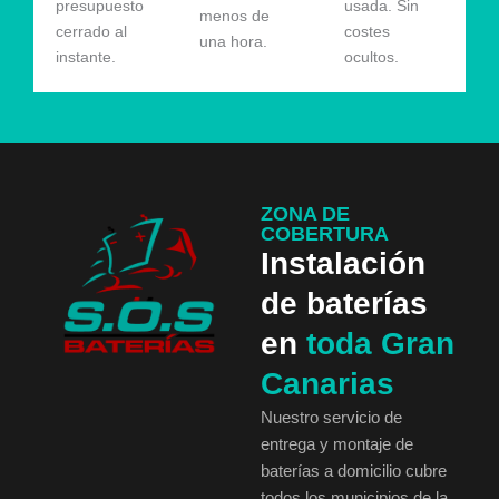
presupuesto
usada. Sin
menos de
cerrado al
costes
una hora.
instante.
ocultos.
ZONA DE
COBERTURA
Instalación
de baterías
en
toda Gran
Canarias
Nuestro servicio de
entrega y montaje de
baterías a domicilio cubre
todos los municipios de la