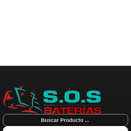
Search
...