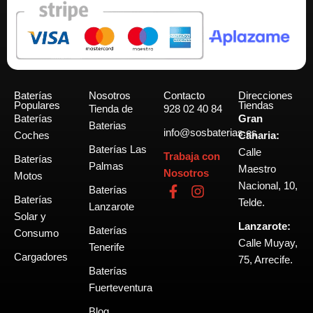
Baterías
Nosotros
Contacto
Direcciones
Populares
Tiendas
Tienda de
928 02 40 84
Baterías
Gran
Baterias
info@sosbaterias.es
Coches
Canaria:
Baterías Las
Calle
Trabaja con
Baterías
Palmas
Maestro
Nosotros
Motos
Nacional, 10,
F
I
Baterías
Baterías
a
n
Telde.
Lanzarote
c
s
Solar y
Lanzarote:
e
t
Baterías
Consumo
b
a
Calle Muyay,
Tenerife
o
g
Cargadores
75, Arrecife.
o
r
Baterías
k
a
Fuerteventura
-
m
Blog