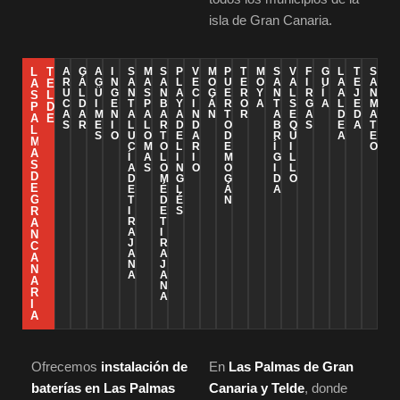
isla de Gran Canaria.
L
T
A
G
A
I
S
M
S
P
V
M
P
T
M
S
V
F
G
L
T
S
R
Á
G
N
A
A
A
L
E
O
U
E
O
A
A
I
U
A
E
A
A
E
U
L
Ü
G
N
S
N
A
C
G
E
R
Y
N
L
R
Í
A
J
N
S
L
C
D
I
E
T
P
B
Y
I
Á
R
O
A
T
S
G
A
L
E
M
P
D
A
A
M
N
A
A
A
A
N
N
T
R
A
E
A
D
D
A
A
E
S
R
E
I
L
L
R
D
D
O
B
Q
S
E
A
T
L
S
O
U
O
T
E
A
D
R
U
A
E
M
C
M
O
L
R
E
Í
I
O
A
Í
A
L
I
I
M
G
L
S
A
S
O
N
O
O
I
L
D
D
M
G
G
D
O
E
E
É
L
Á
A
G
T
D
É
N
R
I
E
S
R
T
A
A
I
N
J
R
C
A
A
A
N
J
N
A
A
A
N
R
A
I
A
Ofrecemos
instalación de
En
Las Palmas de Gran
baterías en Las Palmas
Canaria y Telde
, donde