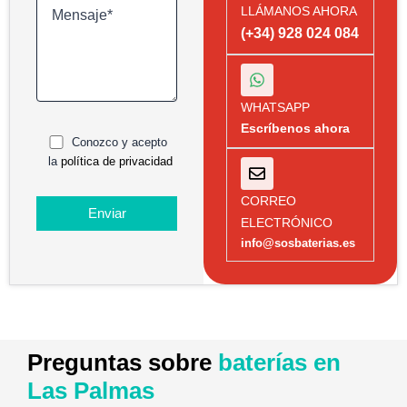
LLÁMANOS AHORA
(+34) 928 024 084
WHATSAPP
Escríbenos ahora
Conozco y acepto
la
política de privacidad
CORREO
ELECTRÓNICO
info@sosbaterias.es
Preguntas sobre
baterías en
Las Palmas