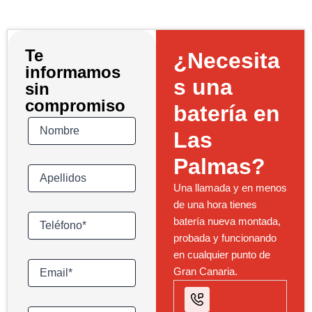
Te
¿Necesita
informamos
s una
sin
compromiso
batería en
Las
Palmas?
Una llamada y en menos
de una hora tienes
batería nueva montada,
probada y funcionando
en cualquier punto de
Gran Canaria.