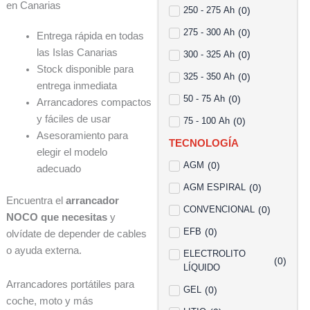
en Canarias
250 - 275 Ah
(
0
)
275 - 300 Ah
(
0
)
Entrega rápida en todas
las Islas Canarias
300 - 325 Ah
(
0
)
Stock disponible para
325 - 350 Ah
(
0
)
entrega inmediata
50 - 75 Ah
(
0
)
Arrancadores compactos
y fáciles de usar
75 - 100 Ah
(
0
)
Asesoramiento para
TECNOLOGÍA
elegir el modelo
AGM
(
0
)
adecuado
AGM ESPIRAL
(
0
)
Encuentra el
arrancador
CONVENCIONAL
(
0
)
NOCO que necesitas
y
EFB
(
0
)
olvídate de depender de cables
o ayuda externa.
ELECTROLITO
(
0
)
LÍQUIDO
Arrancadores portátiles para
GEL
(
0
)
coche, moto y más