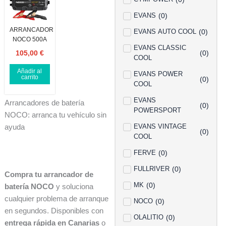
EVANS
(
0
)
ARRANCADOR
EVANS AUTO COOL
(
0
)
NOCO 500A
EVANS CLASSIC
105,00
€
(
0
)
COOL
Añadir al
EVANS POWER
carrito
(
0
)
COOL
EVANS
Arrancadores de batería
(
0
)
POWERSPORT
NOCO: arranca tu vehículo sin
EVANS VINTAGE
ayuda
(
0
)
COOL
FERVE
(
0
)
FULLRIVER
(
0
)
Compra tu arrancador de
MK
(
0
)
batería NOCO
y soluciona
cualquier problema de arranque
NOCO
(
0
)
en segundos. Disponibles con
OLALITIO
(
0
)
entrega rápida en Canarias
o