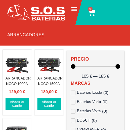
Ir
0
Carrito
al
contenido
ARRANCADORES
PRECIO
105
€
—
185
€
ARRANCADOR
ARRANCADOR
MARCAS
NOCO 1000A
NOCO 1500A
129,00
€
180,00
€
Baterías Exide
(
0
)
Baterías Varta
(
0
)
Añadir al
Añadir al
carrito
carrito
Baterías Volta
(
0
)
BOSCH
(
0
)
CYMPOWER
(
0
)