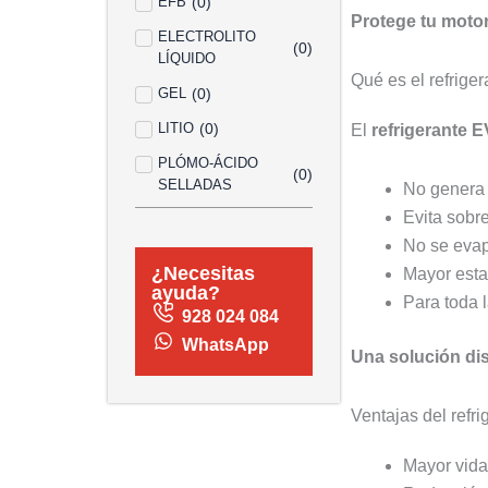
EFB
(
0
)
Protege tu motor
ELECTROLITO
(
0
)
LÍQUIDO
Qué es el refrige
GEL
(
0
)
LITIO
(
0
)
El
refrigerante
PLÓMO-ÁCIDO
(
0
)
SELLADAS
No genera 
Evita sobr
No se evap
¿Necesitas
Mayor esta
ayuda?
Para toda l
928 024 084
WhatsApp
Una solución di
Ventajas del ref
Mayor vida 