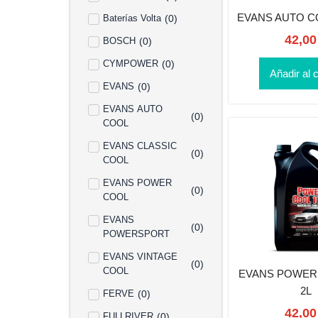
EVANS AUTO CO
Baterías Volta
(
0
)
42,0
BOSCH
(
0
)
CYMPOWER
(
0
)
Añadir al c
EVANS
(
0
)
EVANS AUTO
(
0
)
COOL
EVANS CLASSIC
(
0
)
COOL
EVANS POWER
(
0
)
COOL
EVANS
(
0
)
POWERSPORT
EVANS VINTAGE
(
0
)
COOL
EVANS POWER 
2L
FERVE
(
0
)
42,0
FULLRIVER
(
0
)