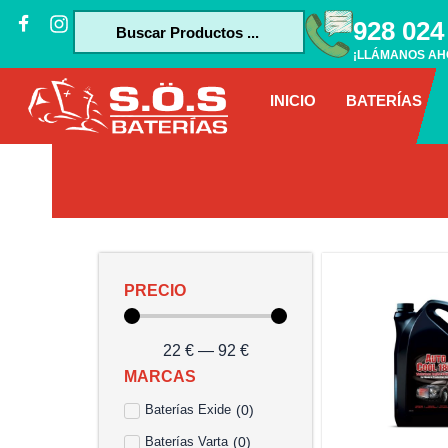
Ir
J
I
Search
928 024
k
n
al
...
i
s
¡LLÁMANOS AH
contenido
-
t
f
a
INICIO
BATERÍAS
a
g
c
r
e
a
b
m
o
o
k
-
f
PRECIO
22
€
—
92
€
MARCAS
Baterías Exide
(
0
)
Baterías Varta
(
0
)