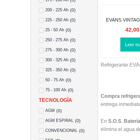
(
0
)
200 - 225 Ah
(
0
)
EVANS VINTAG
225 - 250 Ah
(
0
)
42,0
25 - 50 Ah
(
0
)
250 - 275 Ah
(
0
)
Leer m
275 - 300 Ah
(
0
)
300 - 325 Ah
(
0
)
Refrigerante EVA
325 - 350 Ah
(
0
)
50 - 75 Ah
(
0
)
75 - 100 Ah
(
0
)
Compra refriger
TECNOLOGÍA
entrega inmediat
AGM
(
0
)
AGM ESPIRAL
(
0
)
En
S.O.S. Baterí
elimina el agua d
CONVENCIONAL
(
0
)