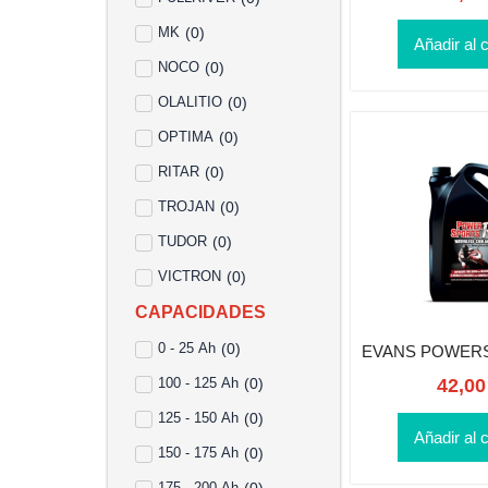
MK
(
0
)
Añadir al c
NOCO
(
0
)
OLALITIO
(
0
)
OPTIMA
(
0
)
RITAR
(
0
)
TROJAN
(
0
)
TUDOR
(
0
)
VICTRON
(
0
)
CAPACIDADES
0 - 25 Ah
(
0
)
EVANS POWERS
100 - 125 Ah
(
0
)
42,0
125 - 150 Ah
(
0
)
Añadir al c
150 - 175 Ah
(
0
)
175 - 200 Ah