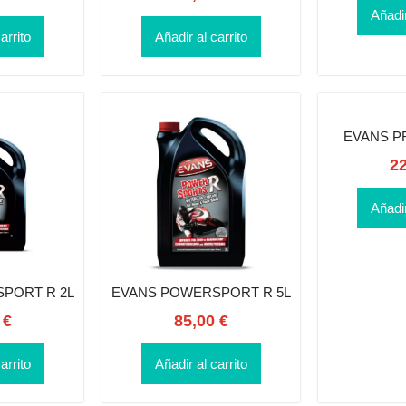
Añadir
arrito
Añadir al carrito
EVANS PR
2
Añadir
PORT R 2L
EVANS POWERSPORT R 5L
0
€
85,00
€
arrito
Añadir al carrito