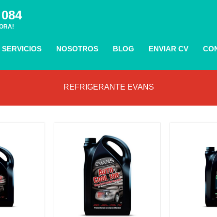
 084
ORA!
SERVICIOS
NOSOTROS
BLOG
ENVIAR CV
CO
REFRIGERANTE EVANS