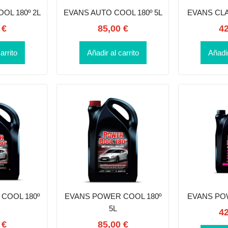
OL 180º 2L
EVANS AUTO COOL 180º 5L
EVANS CLA
0
€
85,00
€
4
arrito
Añadir al carrito
Añadir
COOL 180º
EVANS POWER COOL 180º
EVANS PO
5L
4
0
€
85,00
€