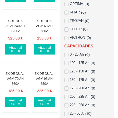
OPTIMA
(
0
)
RITAR
(
0
)
TROJAN
(
0
)
EXIDE DUAL-
EXIDE DUAL-
AGM 240 AH
AGM 60 AH
TUDOR
(
0
)
1200A
680A
VICTRON
(
0
)
525,00
€
155,00
€
CAPACIDADES
Añadir al
Añadir al
carrito
carrito
0 - 25 Ah
(
0
)
100 - 125 Ah
(
0
)
125 - 150 Ah
(
0
)
EXIDE DUAL-
EXIDE DUAL-
AGM 70 AH
AGM 95 AH
150 - 175 Ah
(
0
)
760A
850A
175 - 200 Ah
(
0
)
185,00
€
225,00
€
200 - 225 Ah
(
0
)
Añadir al
Añadir al
carrito
carrito
225 - 250 Ah
(
0
)
25 - 50 Ah
(
0
)