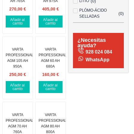
LITIO
(
0
)
AH 765A
AH 975A
270,00
€
405,00
€
PLÓMO-ÁCIDO
(
0
)
SELLADAS
Añadir al
Añadir al
carrito
carrito
¿Necesitas
ayuda?
VARTA
VARTA
928 024 084
PROFESSIONAL
PROFESSIONAL
WhatsApp
AGM 105 AH
AGM 60 AH
950A
680A
250,00
€
160,00
€
Añadir al
Añadir al
carrito
carrito
VARTA
VARTA
PROFESSIONAL
PROFESSIONAL
AGM 70 AH
AGM 80 AH
760A
800A