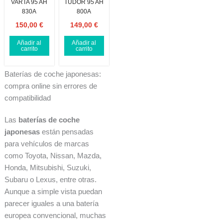
VARTA 95 AH
TUDOR 95 AH
830A
800A
150,00
€
149,00
€
Añadir al
Añadir al
carrito
carrito
Baterías de coche japonesas:
compra online sin errores de
compatibilidad
Las
baterías de coche
japonesas
están pensadas
para vehículos de marcas
como Toyota, Nissan, Mazda,
Honda, Mitsubishi, Suzuki,
Subaru o Lexus, entre otras.
Aunque a simple vista puedan
parecer iguales a una batería
europea convencional, muchas