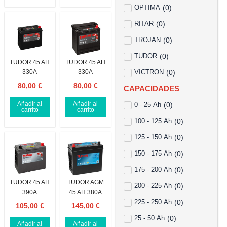
OPTIMA
(
0
)
RITAR
(
0
)
TROJAN
(
0
)
TUDOR
(
0
)
TUDOR 45 AH
TUDOR 45 AH
330A
330A
VICTRON
(
0
)
80,00
€
80,00
€
CAPACIDADES
Añadir al
Añadir al
0 - 25 Ah
(
0
)
carrito
carrito
100 - 125 Ah
(
0
)
125 - 150 Ah
(
0
)
150 - 175 Ah
(
0
)
175 - 200 Ah
(
0
)
TUDOR 45 AH
TUDOR AGM
200 - 225 Ah
(
0
)
390A
45 AH 380A
225 - 250 Ah
(
0
)
105,00
€
145,00
€
25 - 50 Ah
(
0
)
Añadir al
Añadir al