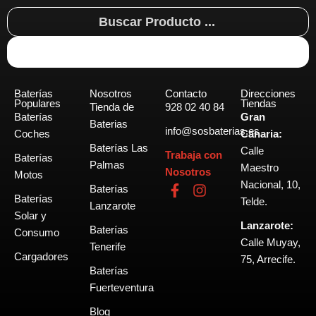
Search
...
Baterías
Nosotros
Contacto
Direcciones
Populares
Tiendas
Tienda de
928 02 40 84
Baterías
Gran
Baterias
info@sosbaterias.es
Coches
Canaria:
Baterías Las
Calle
Trabaja con
Baterías
Palmas
Maestro
Nosotros
Motos
Nacional, 10,
F
I
Baterías
Baterías
a
n
Telde.
Lanzarote
c
s
Solar y
Lanzarote:
e
t
Baterías
Consumo
b
a
Calle Muyay,
Tenerife
o
g
Cargadores
75, Arrecife.
o
r
Baterías
k
a
Fuerteventura
-
m
Blog
f