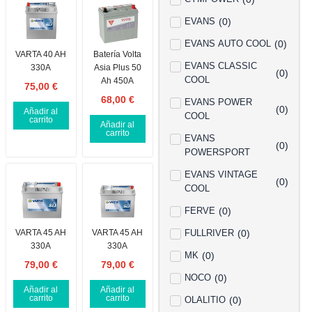
EVANS
(
0
)
EVANS AUTO COOL
(
0
)
VARTA 40 AH
Batería Volta
EVANS CLASSIC
330A
Asia Plus 50
(
0
)
COOL
Ah 450A
75,00
€
68,00
€
EVANS POWER
(
0
)
Añadir al
COOL
carrito
Añadir al
carrito
EVANS
(
0
)
POWERSPORT
EVANS VINTAGE
(
0
)
COOL
FERVE
(
0
)
VARTA 45 AH
VARTA 45 AH
FULLRIVER
(
0
)
330A
330A
MK
(
0
)
79,00
€
79,00
€
NOCO
(
0
)
Añadir al
Añadir al
carrito
carrito
OLALITIO
(
0
)