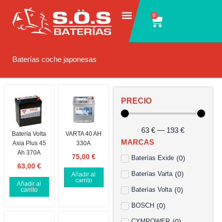
Ir
0
Carrito
al
contenido
Baterías coche japonesas
PRECIO
63
€
—
193
€
Batería Volta
VARTA 40 AH
MARCAS
Asia Plus 45
330A
Ah 370A
75,00
€
Baterías Exide
(
0
)
63,00
€
Baterías Varta
(
0
)
Añadir al
carrito
Añadir al
Baterías Volta
(
0
)
carrito
BOSCH
(
0
)
CYMPOWER
(
0
)