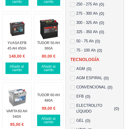
carrito
carrito
250 - 275 Ah
(
0
)
275 - 300 Ah
(
0
)
300 - 325 Ah
(
0
)
325 - 350 Ah
(
0
)
50 - 75 Ah
(
0
)
YUASA EFB
TUDOR 50 AH
45 AH 450A
360A
75 - 100 Ah
(
0
)
148,00
€
80,00
€
TECNOLOGÍA
Añadir al
Añadir al
AGM
(
0
)
carrito
carrito
AGM ESPIRAL
(
0
)
CONVENCIONAL
(
0
)
TUDOR 60 AH
EFB
(
0
)
480A
ELECTROLITO
99,00
€
(
0
)
VARTA 60 AH
LÍQUIDO
540A
Añadir al
GEL
(
0
)
carrito
95,00
€