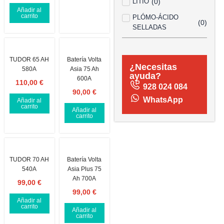
LITIO
(
0
)
Añadir al
carrito
PLÓMO-ÁCIDO
(
0
)
SELLADAS
TUDOR 65 AH
Batería Volta
¿Necesitas
580A
Asia 75 Ah
ayuda?
600A
110,00
€
928 024 084
90,00
€
WhatsApp
Añadir al
carrito
Añadir al
carrito
TUDOR 70 AH
Batería Volta
540A
Asia Plus 75
Ah 700A
99,00
€
99,00
€
Añadir al
carrito
Añadir al
carrito