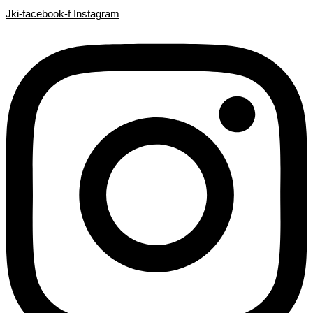
Search
Search
Ir
Jki-facebook-f
Instagram
...
...
al
contenido