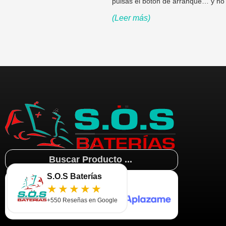
pulsas el botón de arranque… y no 
(Leer más)
Search
...
S.O.S Baterías
★★★★★
+550 Reseñas en Google