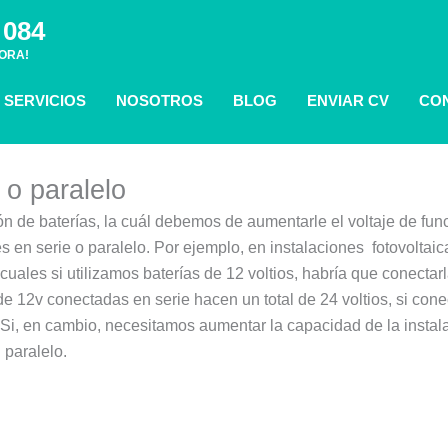
 084
ORA!
SERVICIOS
NOSOTROS
BLOG
ENVIAR CV
CO
a Online
 o paralelo
 de baterías, la cuál debemos de aumentarle el voltaje de fun
s en serie o paralelo. Por ejemplo, en instalaciones fotovoltaic
s cuales si utilizamos baterías de 12 voltios, habría que conecta
s de 12v conectadas en serie hacen un total de 24 voltios, si con
. Si, en cambio, necesitamos aumentar la capacidad de la insta
 paralelo.