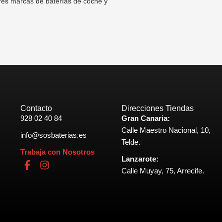
res marcas de baterías de coche y
Contacto
Direcciones Tiendas
928 02 40 84
Gran Canaria:
Calle Maestro Nacional, 10,
info@sosbaterias.es
Telde.
Trabaja con Nosotros
Lanzarote:
F
I
Calle Muyay, 75, Arrecife.
a
n
c
s
e
t
b
a
o
g
o
r