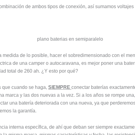
mbinación de ambos tipos de conexión, así sumamos voltajes 
 medida de lo posible, hacer el sobredimensionado con el meno
éctrica de una camper o autocaravana, es mejor poner una bater
d total de 260 ah. ¿Y esto por qué?
es que cuando se haga,
SIEMPRE
conectar baterías exactamente
a marca y las dos nuevas a la vez. Si a los años se rompe una, 
tar una batería deteriorada con una nueva, ya que perderemos 
emos la garantía.
encia interna específica, de ahí que deban ser siempre exactam
la misma marca, mismas características y fecha, las resistenci