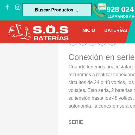
Ir
J
I
Search
928 024
k
n
al
...
i
s
¡LLÁMANOS AH
contenido
-
t
f
a
INICIO
BATERÍAS
a
g
Tiend
c
r
e
a
b
m
Conexión en serie
o
o
Cuando tenemos una instalación
k
recurrimos a realizar conexione
-
circuitos de 24 o 48 voltios, lo
f
voltajes. Esto sería, 2 batería
su tensión hasta los 48 voltios
autonomía, la conexión será en
SERIE