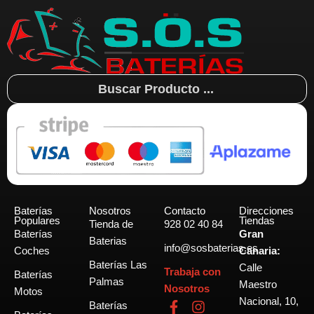
Search
...
Baterías
Nosotros
Contacto
Direcciones
Populares
Tiendas
Tienda de
928 02 40 84
Baterías
Gran
Baterias
info@sosbaterias.es
Coches
Canaria:
Baterías Las
Calle
Trabaja con
Baterías
Palmas
Maestro
Nosotros
Motos
Nacional, 10,
F
I
Baterías