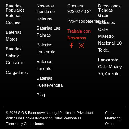
Baterías
Nosotros
Contacto
Direcciones
Populares
Tiendas
Tienda de
928 02 40 84
Baterías
Gran
Baterias
info@sosbaterias.es
Coches
Canaria:
Baterías Las
Calle
Trabaja con
Baterías
Palmas
Maestro
Nosotros
Motos
Nacional, 10,
F
I
Baterías
Baterías
a
n
Telde.
Lanzarote
c
s
Solar y
Lanzarote:
e
t
Baterías
Consumo
b
a
Calle Muyay,
Tenerife
o
g
Cargadores
75, Arrecife.
o
r
Baterías
k
a
Fuerteventura
-
m
Blog
f
© 2026 S.O.S Baterías
Aviso Legal
Política de Privacidad
Cinpy
Política de Cookies
Protección Datos Personales
Marketing
Términos y Condiciones
Online