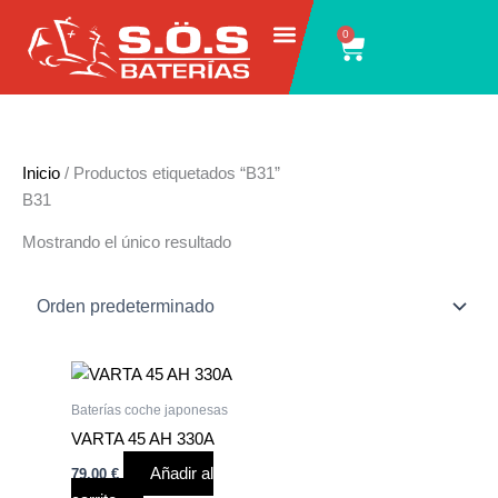
Ir
0
Carrito
al
contenido
Inicio
/ Productos etiquetados “B31”
B31
Mostrando el único resultado
Baterías coche japonesas
VARTA 45 AH 330A
Añadir al
79,00
€