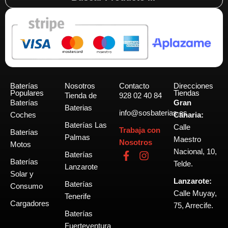
...
Baterías
Nosotros
Contacto
Direcciones
Populares
Tiendas
Tienda de
928 02 40 84
Baterías
Gran
Baterias
info@sosbaterias.es
Coches
Canaria:
Baterías Las
Calle
Trabaja con
Baterías
Palmas
Maestro
Nosotros
Motos
Nacional, 10,
F
I
Baterías
Baterías
a
n
Telde.
Lanzarote
c
s
Solar y
Lanzarote:
e
t
Baterías
Consumo
b
a
Calle Muyay,
Tenerife
o
g
Cargadores
75, Arrecife.
o
r
Baterías
k
a
Fuerteventura