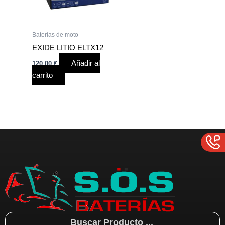
Baterías de moto
EXIDE LITIO ELTX12
Añadir al
120,00
€
carrito
Search