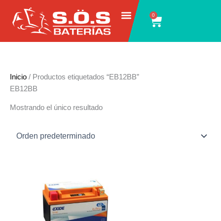
Ir
0
Carrito
al
contenido
Inicio
/ Productos etiquetados “EB12BB”
EB12BB
Mostrando el único resultado