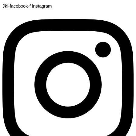
Search
Search
Ir
Jki-facebook-f
Instagram
...
...
al
contenido