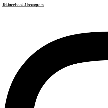
Search
Search
Ir
Jki-facebook-f
Instagram
...
...
al
contenido