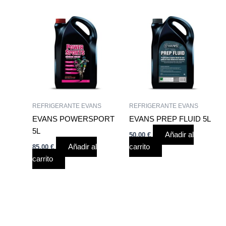
REFRIGERANTE EVANS
REFRIGERANTE EVANS
EVANS POWERSPORT
EVANS PREP FLUID 5L
5L
Añadir al
50,00
€
Añadir al
carrito
85,00
€
carrito