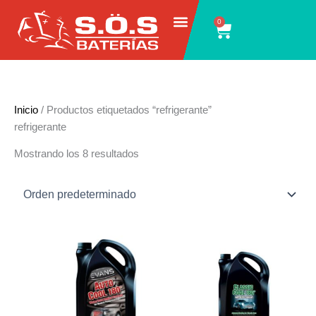
Ir
0
Carrito
al
contenido
Inicio
/ Productos etiquetados “refrigerante”
refrigerante
Mostrando los 8 resultados