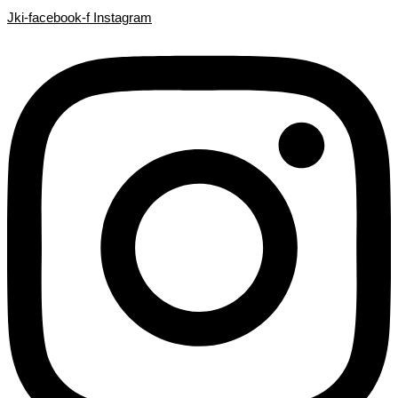
Search
Search
Ir
Jki-facebook-f
Instagram
...
...
al
contenido