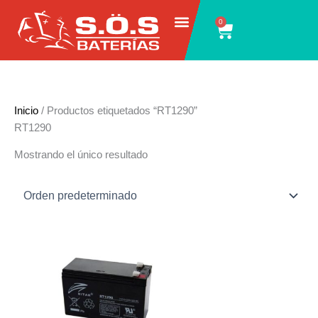
Ir
0
Carrito
al
contenido
Inicio
/ Productos etiquetados “RT1290”
RT1290
Mostrando el único resultado