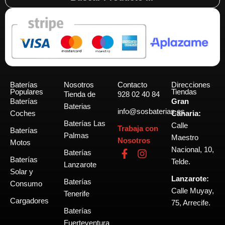
...
Baterías
Nosotros
Contacto
Direcciones
Populares
Tiendas
Tienda de
928 02 40 84
Baterías
Gran
Baterias
info@sosbaterias.es
Coches
Canaria:
Baterías Las
Calle
Trabaja con
Baterías
Palmas
Maestro
Nosotros
Motos
Nacional, 10,
F
I
Baterías
Baterías
a
n
Telde.
Lanzarote
c
s
Solar y
Lanzarote:
e
t
Baterías
Consumo
b
a
Calle Muyay,
Tenerife
o
g
Cargadores
75, Arrecife.
o
r
Baterías
k
a
Fuerteventura