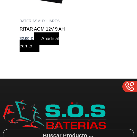
BATERÍAS AUXILIARES
RITAR AGM 12V 9 AH
Añadir al
32,00
€
carrito
Search