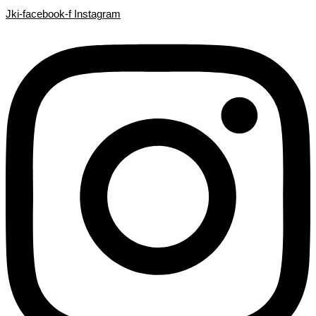
Search
Search
Ir
Jki-facebook-f
Instagram
...
...
al
contenido