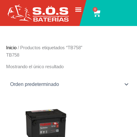
Ir
0
Carrito
al
contenido
Inicio
/ Productos etiquetados “TB758”
TB758
Mostrando el único resultado