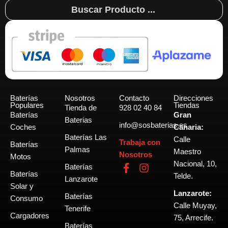
Search
...
Baterías
Nosotros
Contacto
Direcciones
Populares
Tiendas
Tienda de
928 02 40 84
Baterías
Gran
Baterias
info@sosbaterias.es
Coches
Canaria:
Baterías Las
Calle
Trabaja con
Baterías
Palmas
Maestro
Nosotros
Motos
Nacional, 10,
F
I
Baterías
Baterías
a
n
Telde.
Lanzarote
c
s
Solar y
Lanzarote:
e
t
Baterías
Consumo
b
a
Calle Muyay,
Tenerife
o
g
Cargadores
75, Arrecife.
o
r
Baterías