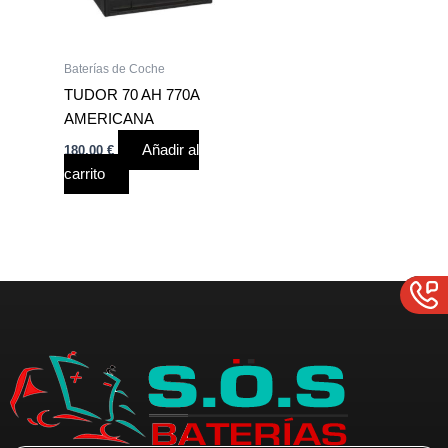
Baterías de Coche
TUDOR 70 AH 770A
AMERICANA
Añadir al
180,00
€
carrito