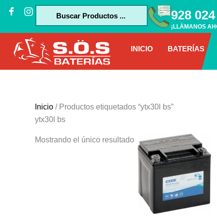
Ir
J
I
Search
928 024
k
n
al
...
i
s
¡LLÁMANOS AH
contenido
-
t
f
a
INICIO
BATERÍAS
a
g
c
r
e
a
b
m
o
o
Inicio
/ Productos etiquetados “ytx30l bs”
k
ytx30l bs
-
f
Mostrando el único resultado