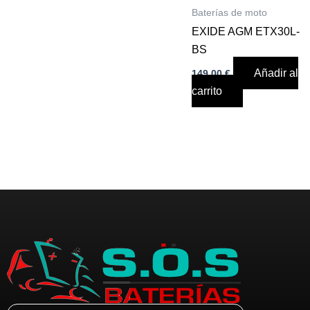
Baterías de moto
EXIDE AGM ETX30L-
BS
Añadir al
149,00
€
carrito