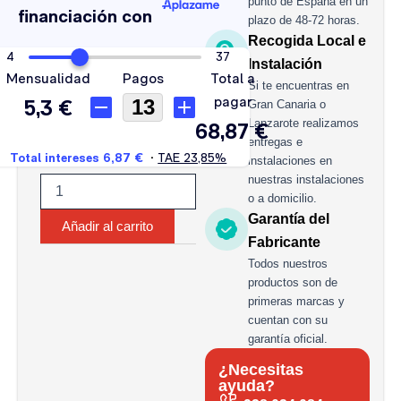
punto de España en un
cantidad
plazo de 48-72 horas.
Recogida Local e
Instalación
Si te encuentras en
Gran Canaria o
Lanzarote realizamos
entregas e
instalaciones en
nuestras instalaciones
o a domicilio.
Garantía del
Añadir al carrito
Fabricante
Todos nuestros
productos son de
primeras marcas y
cuentan con su
garantía oficial.
¿Necesitas
ayuda?