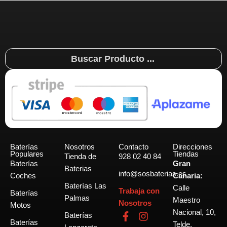
Search
...
Baterías
Nosotros
Contacto
Direcciones
Populares
Tiendas
Tienda de
928 02 40 84
Baterías
Gran
Baterias
info@sosbaterias.es
Coches
Canaria:
Baterías Las
Calle
Trabaja con
Baterías
Palmas
Maestro
Nosotros
Motos
Nacional, 10,
F
I
Baterías
Baterías
a
n
Telde.