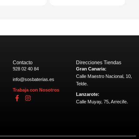
Contacto
Direcciones Tiendas
928 02 40 84
Gran Canaria:
Calle Maestro Nacional, 10,
info@sosbaterias.es
Telde.
Trabaja con Nosotros
Lanzarote:
F
I
Calle Muyay, 75, Arrecife.
a
n
c
s
e
t
b
a
o
g
o
r