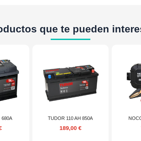
oductos que te pueden intere
 680A
TUDOR 110 AH 850A
NOCO
€
189,00
€