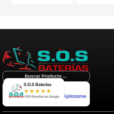
Search
...
S.O.S Baterías
★★★★★
+550 Reseñas en Google