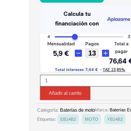
EXIDE
EB14-
B2
cantidad
Añadir al carrito
Marca:
Baterías E
Categoría:
Baterías de moto
Etiquetas:
EB14B2
MOTO
YB14B2