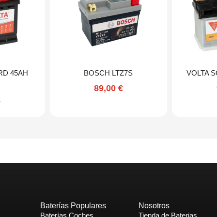
RD 45AH
BOSCH LTZ7S
VOLTA S
89,00
€
€
Baterías Populares
Nosotros
Baterías Coches
Tienda de Baterias