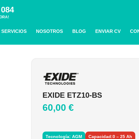
 084
ORA!
SERVICIOS
NOSOTROS
BLOG
ENVIAR CV
CO
EXIDE ETZ10-BS
60,00
€
Tecnología: AGM
Capacidad:0 – 25 Ah