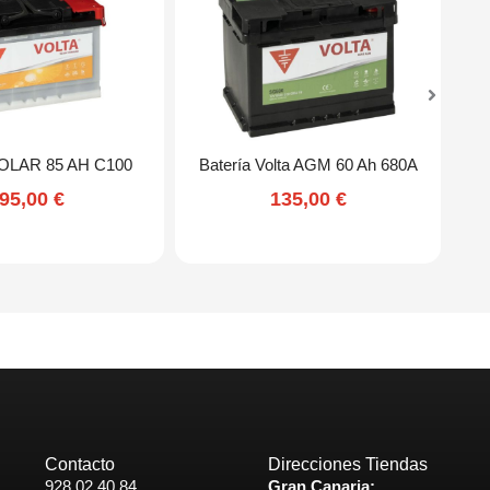
OLAR 85 AH C100
Batería Volta AGM 60 Ah 680A
95,00
€
135,00
€
Contacto
Direcciones Tiendas
928 02 40 84
Gran Canaria: