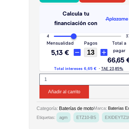
EXIDE
ETZ10-
BS
cantidad
Añadir al carrito
Marca:
Baterías E
Categoría:
Baterías de moto
Etiquetas:
agm
ETZ10-BS
EXIDEYTZ1