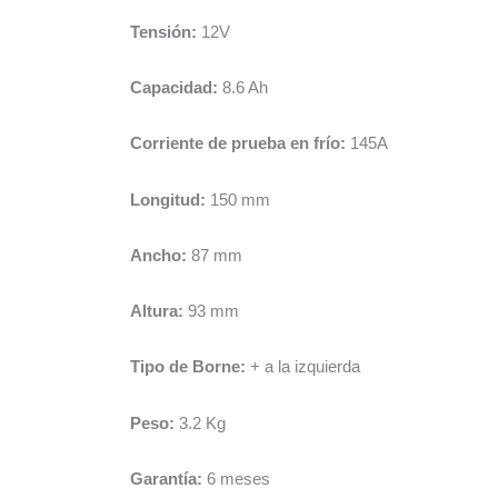
Tensión:
12V
Capacidad:
8.6 Ah
Corriente de prueba en frío:
145A
Longitud:
150 mm
Ancho:
87 mm
Altura:
93 mm
Tipo de Borne:
+ a la izquierda
Peso:
3.2 Kg
Garantía:
6 meses