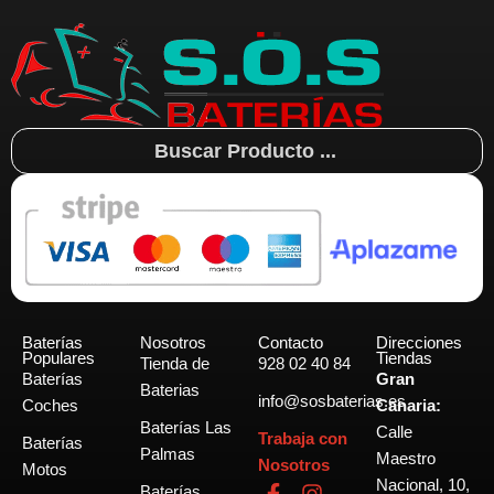
Search
...
Baterías
Nosotros
Contacto
Direcciones
Populares
Tiendas
Tienda de
928 02 40 84
Baterías
Gran
Baterias
info@sosbaterias.es
Coches
Canaria:
Baterías Las
Calle
Trabaja con
Baterías
Palmas
Maestro
Nosotros
Motos
Nacional, 10,
F
I
Baterías