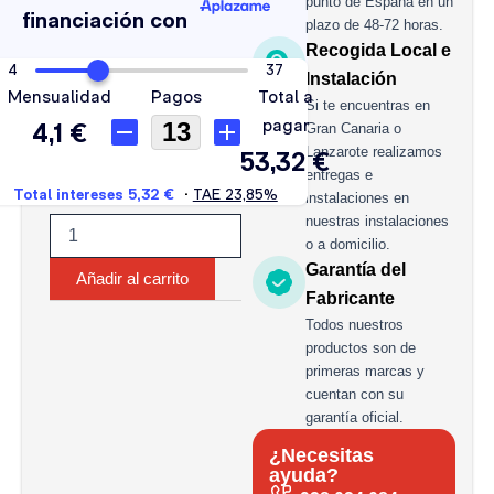
punto de España en un
cantidad
plazo de 48-72 horas.
Recogida Local e
Instalación
Si te encuentras en
Gran Canaria o
Lanzarote realizamos
entregas e
instalaciones en
nuestras instalaciones
o a domicilio.
Garantía del
Añadir al carrito
Fabricante
Todos nuestros
productos son de
primeras marcas y
cuentan con su
garantía oficial.
¿Necesitas
ayuda?