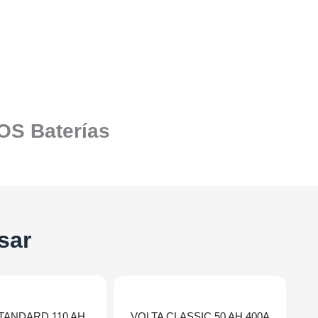
SOS Baterías
sar
TANDARD 110 AH
VOLTA CLASSIC 50 AH 400A