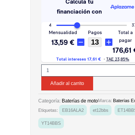
ELT12B
cantidad
Añadir al carrito
Marca:
Baterías E
Categoría:
Baterías de moto
Etiquetas:
EB16ALA2
et12bbs
ET14BB
YT14BBS