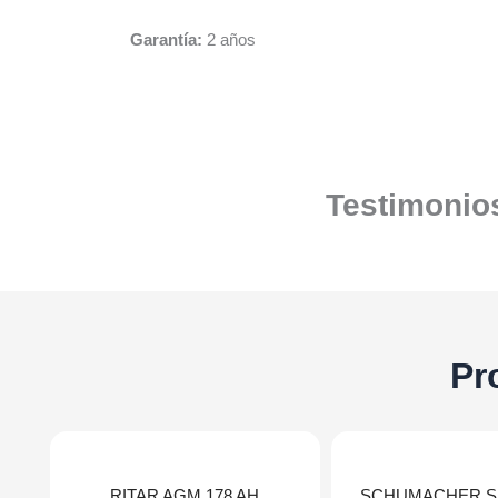
Garantía:
2 años
Testimonios
Pr
RITAR AGM 178 AH
SCHUMACHER SP