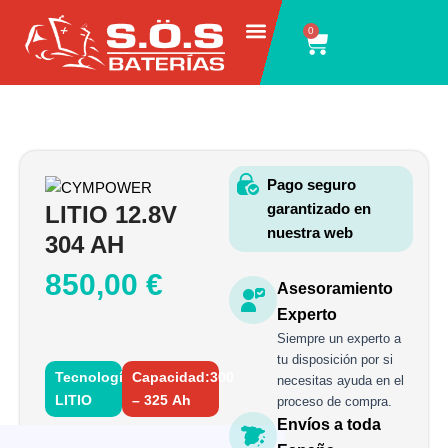
Ir
0
Carrito
al
contenido
Pago seguro
garantizado en
LITIO 12.8V
nuestra web
304 AH
850,00
€
Asesoramiento
Experto
Siempre un experto a
tu disposición por si
Tecnología:
Capacidad:300
necesitas ayuda en el
LITIO
– 325 Ah
proceso de compra.
Envíos a toda
LITIO
12.8V