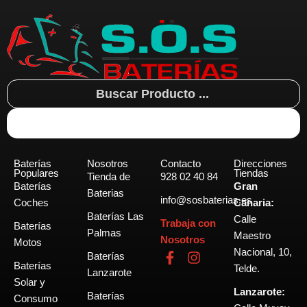
Search
...
Baterías
Nosotros
Contacto
Direcciones
Populares
Tiendas
Tienda de
928 02 40 84
Baterías
Gran
Baterias
info@sosbaterias.es
Coches
Canaria:
Baterías Las
Calle
Trabaja con
Baterías
Palmas
Maestro
Nosotros
Motos
Nacional, 10,
F
I
Baterías
Baterías
a
n
Telde.
Lanzarote
c
s
Solar y
Lanzarote:
e
t
Baterías
Consumo