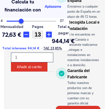
España
304
Enviamos a cualquier
AH
punto de España en un
cantidad
plazo de 48-72 horas.
Recogida Local e
Instalación
Si te encuentras en
Gran Canaria o
Lanzarote realizamos
entregas e
instalaciones en
nuestras instalaciones
o a domicilio.
Añadir al carrito
Garantía del
Fabricante
Todos nuestros
productos son de
primeras marcas y
cuentan con su
garantía oficial.