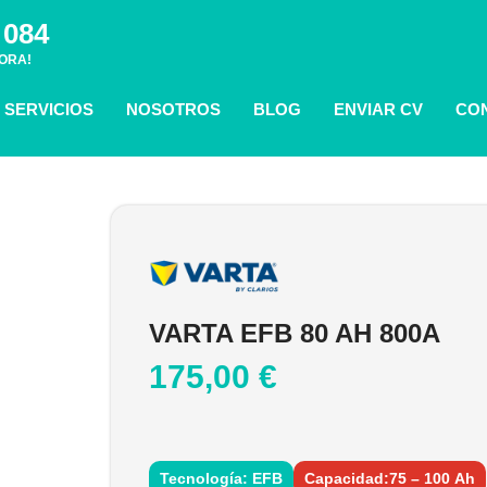
 084
ORA!
SERVICIOS
NOSOTROS
BLOG
ENVIAR CV
CO
VARTA EFB 80 AH 800A
175,00
€
Tecnología: EFB
Capacidad:75 – 100 Ah