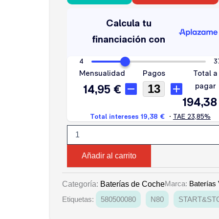
VARTA
EFB
80
AH
800A
cantidad
Añadir al carrito
Marca:
Baterías 
Categoría:
Baterías de Coche
Etiquetas:
580500080
N80
START&ST