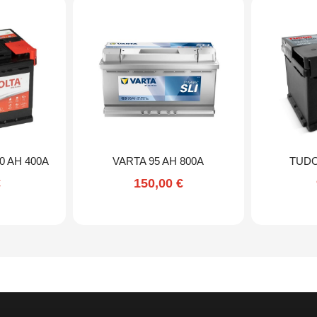
0 AH 400A
VARTA 95 AH 800A
TUDO
€
150,00
€