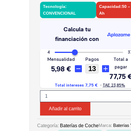
Tecnología:
Capacidad:50 –
CONVENCIONAL
Ah
VOLTA
CLASSIC
BLUE
54
AH
450A
cantidad
Añadir al carrito
Marca:
Baterías 
Categoría:
Baterías de Coche