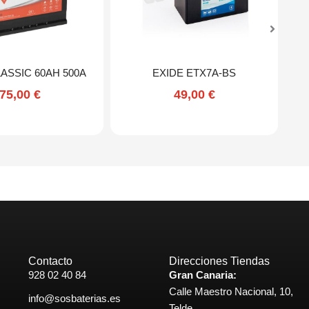
ASSIC 60AH 500A
EXIDE ETX7A-BS
75,00
€
49,00
€
Contacto
Direcciones Tiendas
928 02 40 84
Gran Canaria:
Calle Maestro Nacional, 10,
info@sosbaterias.es
Telde.