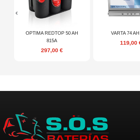
OPTIMA REDTOP 50 AH
VARTA 74 AH
815A
119,00
297,00
€