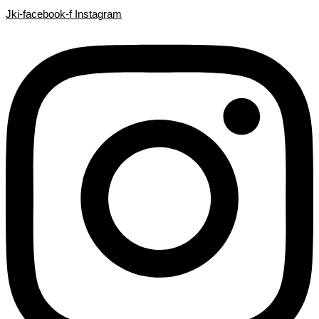
Search
Search
Ir
Jki-facebook-f
Instagram
...
...
al
contenido