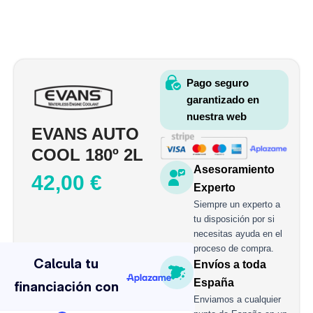
Pago seguro
garantizado en
nuestra web
EVANS AUTO
COOL 180º 2L
Asesoramiento
42,00
€
Experto
Siempre un experto a
tu disposición por si
necesitas ayuda en el
EVANS
proceso de compra.
AUTO
Envíos a toda
COOL
España
180º
2L
Enviamos a cualquier
cantidad