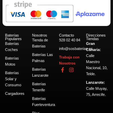
Baterías
Nosotros
Contacto
Direcciones
Populares
Tiendas
Tienda de
928 02 40 84
Baterías
Gran
Baterias
info@sosbaterias.es
Coches
Canaria:
Baterías Las
Calle
Trabaja con
Baterías
Palmas
Maestro
Nosotros
Motos
Nacional, 10,
F
I
Baterías
Baterías
a
n
Telde.
Lanzarote
c
s
Solar y
Lanzarote:
e
t
Baterías
Consumo
b
a
Calle Muyay,
Tenerife
o
g
Cargadores
75, Arrecife.
o
r
Baterías
k
a
Fuerteventura
-
m