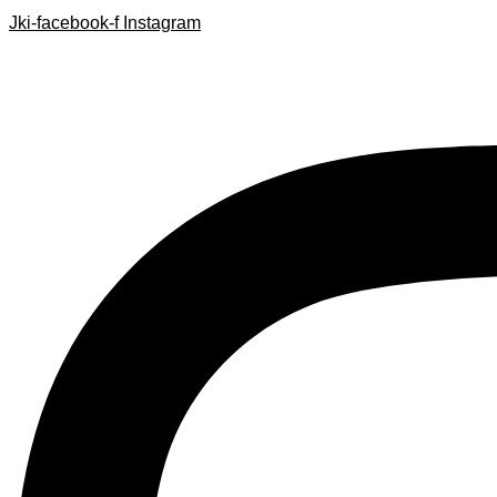
Search
Search
Ir
Jki-facebook-f
Instagram
...
...
al
contenido