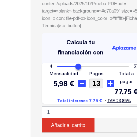
content/uploads/2025/10/Prueba-PDF.pdf»
target=»blank» background=»#e70a09″ size=»5
icon=»icon: file-pdf-o» icon_color=»#ffffff»]Ficha
Técnica[/su_button]
NOCO
GENIUS2EU
cantidad
Añadir al carrito