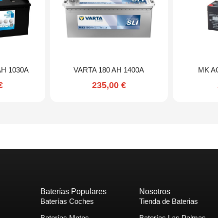
AH 1030A
VARTA 180 AH 1400A
MK A
€
235,00
€
Baterías Populares
Nosotros
Baterías Coches
Tienda de Baterias
Baterías Motos
Baterías Las Palmas