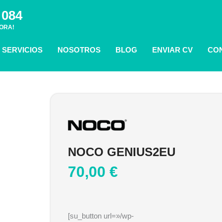
 084
ORA!
SERVICIOS
NOSOTROS
BLOG
ENVIAR CV
CO
NOCO GENIUS2EU
70,00
€
[su_button url=»/wp-