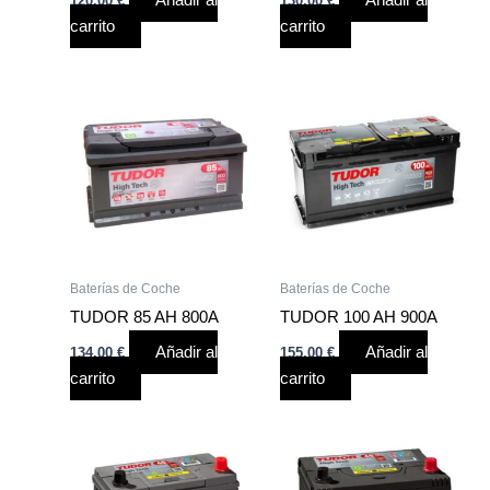
120,00
€
130,00
€
carrito
carrito
Baterías de Coche
Baterías de Coche
TUDOR 85 AH 800A
TUDOR 100 AH 900A
Añadir al
Añadir al
134,00
€
155,00
€
carrito
carrito