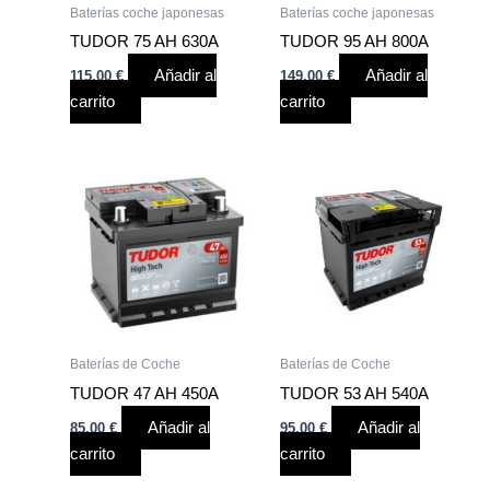
Baterías coche japonesas
Baterías coche japonesas
TUDOR 75 AH 630A
TUDOR 95 AH 800A
Añadir al
Añadir al
115,00
€
149,00
€
carrito
carrito
Baterías de Coche
Baterías de Coche
TUDOR 47 AH 450A
TUDOR 53 AH 540A
Añadir al
Añadir al
85,00
€
95,00
€
carrito
carrito