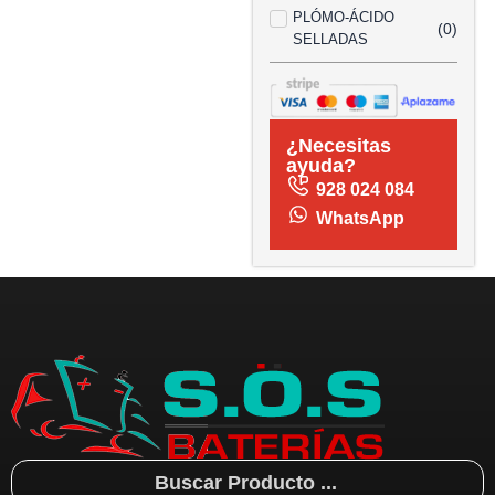
PLÓMO-ÁCIDO
(
0
)
SELLADAS
¿Necesitas
ayuda?
928 024 084
WhatsApp
Search
...