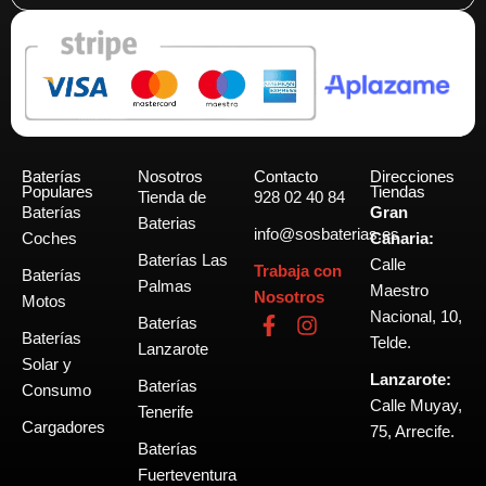
Baterías
Nosotros
Contacto
Direcciones
Populares
Tiendas
Tienda de
928 02 40 84
Baterías
Gran
Baterias
info@sosbaterias.es
Coches
Canaria:
Baterías Las
Calle
Trabaja con
Baterías
Palmas
Maestro
Nosotros
Motos
Nacional, 10,
F
I
Baterías
Baterías
a
n
Telde.
Lanzarote
c
s
Solar y
Lanzarote:
e
t
Baterías
Consumo
b
a
Calle Muyay,
Tenerife
o
g
Cargadores
75, Arrecife.
o
r
Baterías
k
a
Fuerteventura