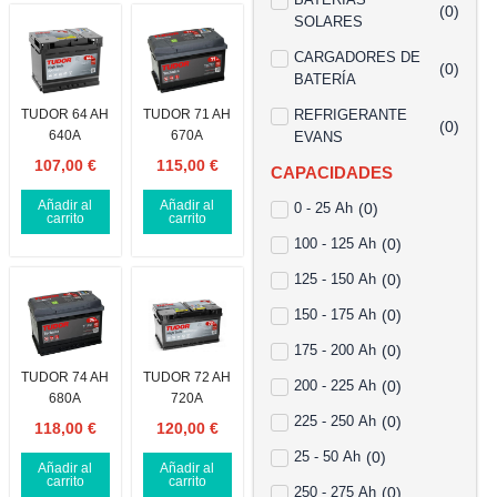
(
0
)
SOLARES
CARGADORES DE
(
0
)
BATERÍA
TUDOR 64 AH
TUDOR 71 AH
REFRIGERANTE
(
0
)
640A
670A
EVANS
107,00
€
115,00
€
CAPACIDADES
Añadir al
Añadir al
0 - 25 Ah
(
0
)
carrito
carrito
100 - 125 Ah
(
0
)
125 - 150 Ah
(
0
)
150 - 175 Ah
(
0
)
175 - 200 Ah
(
0
)
TUDOR 74 AH
TUDOR 72 AH
200 - 225 Ah
(
0
)
680A
720A
225 - 250 Ah
(
0
)
118,00
€
120,00
€
25 - 50 Ah
(
0
)
Añadir al
Añadir al
carrito
carrito
250 - 275 Ah
(
0
)