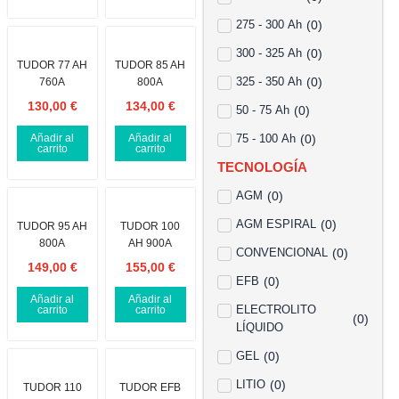
275 - 300 Ah
(
0
)
300 - 325 Ah
(
0
)
TUDOR 77 AH
TUDOR 85 AH
325 - 350 Ah
(
0
)
760A
800A
130,00
€
134,00
€
50 - 75 Ah
(
0
)
Añadir al
Añadir al
75 - 100 Ah
(
0
)
carrito
carrito
TECNOLOGÍA
AGM
(
0
)
AGM ESPIRAL
(
0
)
TUDOR 95 AH
TUDOR 100
800A
AH 900A
CONVENCIONAL
(
0
)
149,00
€
155,00
€
EFB
(
0
)
Añadir al
Añadir al
ELECTROLITO
carrito
carrito
(
0
)
LÍQUIDO
GEL
(
0
)
LITIO
(
0
)
TUDOR 110
TUDOR EFB