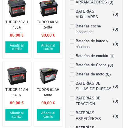
ARRANCADORES
(
0
)
BATERÍAS
(
0
)
AUXILIARES
TUDOR 50 AH
TUDOR 60 AH
Baterías coche
450A
540A
(
0
)
japonesas
88,00
€
99,00
€
Baterías de barco y
(
0
)
Añadir al
Añadir al
náuticas
carrito
carrito
Baterías de camión
(
0
)
Baterías de Coche
(
0
)
Baterías de moto
(
0
)
BATERÍAS DE
(
0
)
SILLAS DE RUEDAS
TUDOR 62 AH
TUDOR 61 AH
540A
600A
BATERÍAS DE
(
0
)
99,00
€
99,00
€
TRACCIÓN
BATERÍAS
Añadir al
Añadir al
(
0
)
carrito
carrito
ESPECÍFICAS
BATERÍAS