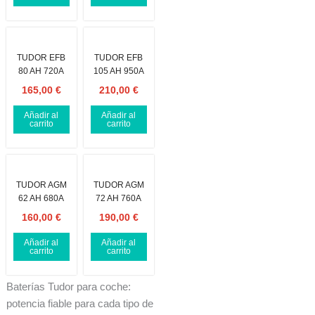
TUDOR EFB
TUDOR EFB
80 AH 720A
105 AH 950A
165,00
€
210,00
€
Añadir al
Añadir al
carrito
carrito
TUDOR AGM
TUDOR AGM
62 AH 680A
72 AH 760A
160,00
€
190,00
€
Añadir al
Añadir al
carrito
carrito
Baterías Tudor para coche:
potencia fiable para cada tipo de