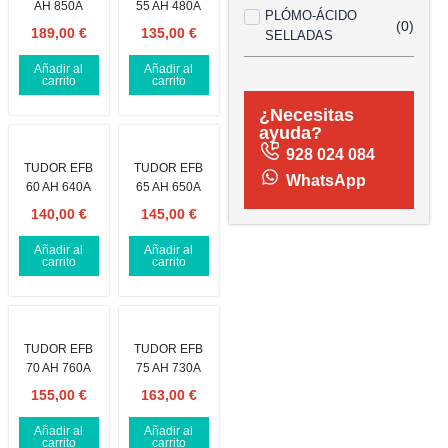
AH 850A
55 AH 480A
PLÓMO-ÁCIDO
(
0
)
189,00
€
135,00
€
SELLADAS
Añadir al
Añadir al
carrito
carrito
¿Necesitas
ayuda?
928 024 084
TUDOR EFB
TUDOR EFB
WhatsApp
60 AH 640A
65 AH 650A
140,00
€
145,00
€
Añadir al
Añadir al
carrito
carrito
TUDOR EFB
TUDOR EFB
70 AH 760A
75 AH 730A
155,00
€
163,00
€
Añadir al
Añadir al
carrito
carrito