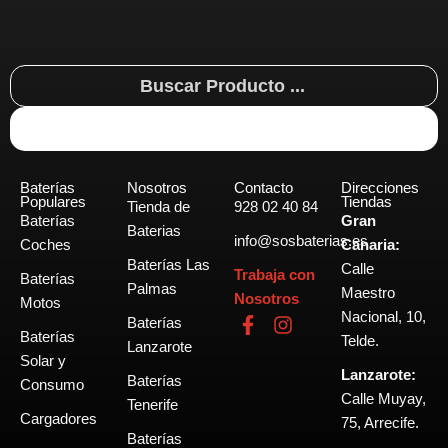
Search
...
Baterías
Nosotros
Contacto
Direcciones
Populares
Tiendas
Tienda de
928 02 40 84
Baterías
Gran
Baterias
info@sosbaterias.es
Coches
Canaria:
Baterías Las
Calle
Trabaja con
Baterías
Palmas
Maestro
Nosotros
Motos
Nacional, 10,
F
I
Baterías
Baterías
a
n
Telde.
Lanzarote
c
s
Solar y
Lanzarote:
e
t
Baterías
Consumo
b
a
Calle Muyay,
Tenerife
o
g
Cargadores
75, Arrecife.
o
r
Baterías