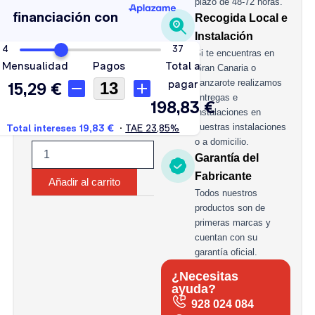
plazo de 48-72 horas.
Recogida Local e
Instalación
Si te encuentras en
Gran Canaria o
Lanzarote realizamos
entregas e
instalaciones en
nuestras instalaciones
o a domicilio.
Garantía del
Fabricante
Añadir al carrito
Todos nuestros
productos son de
primeras marcas y
cuentan con su
garantía oficial.
¿Necesitas
ayuda?
928 024 084