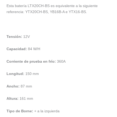
Esta batería LTX20CH-BS es equivalente a la siguiente
referencia: YTX20CH-BS, YB16B-A e YTX16-BS.
Tensión:
12V
Capacidad:
84 W/H
Corriente de prueba en frío:
360A
Longitud:
150 mm
Ancho:
87 mm
Altura:
161 mm
Tipo de Borne:
+ a la izquierda