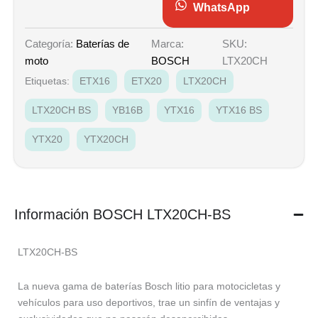
WhatsApp
Marca:
SKU:
Categoría:
Baterías de
BOSCH
LTX20CH
moto
Etiquetas:
ETX16
ETX20
LTX20CH
LTX20CH BS
YB16B
YTX16
YTX16 BS
YTX20
YTX20CH
Información BOSCH LTX20CH-BS
LTX20CH-BS
La nueva gama de baterías Bosch litio para motocicletas y
vehículos para uso deportivos, trae un sinfín de ventajas y