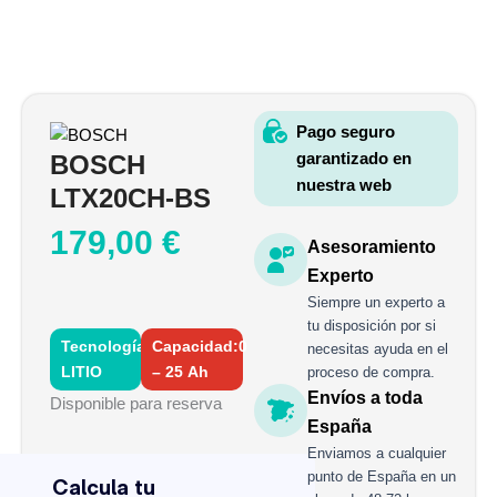
Pago seguro
garantizado en
BOSCH
nuestra web
LTX20CH-BS
179,00
€
Asesoramiento
Experto
Siempre un experto a
tu disposición por si
Tecnología:
Capacidad:0
necesitas ayuda en el
LITIO
– 25 Ah
proceso de compra.
Envíos a toda
BOSCH
Disponible para reserva
LTX20CH-
España
BS
Enviamos a cualquier
cantidad
punto de España en un