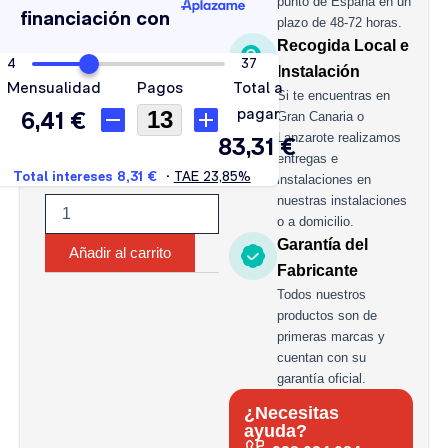
punto de España en un
330A
plazo de 48-72 horas.
cantidad
Recogida Local e
Instalación
Si te encuentras en
Gran Canaria o
Lanzarote realizamos
entregas e
instalaciones en
nuestras instalaciones
o a domicilio.
Garantía del
Añadir al carrito
Fabricante
Todos nuestros
productos son de
primeras marcas y
cuentan con su
garantía oficial.
¿Necesitas
ayuda?