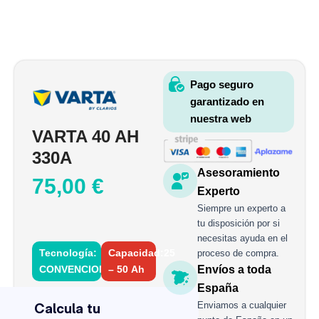
Pago seguro
garantizado en
nuestra web
VARTA 40 AH
330A
Asesoramiento
75,00
€
Experto
Siempre un experto a
tu disposición por si
necesitas ayuda en el
Tecnología:
Capacidad:25
proceso de compra.
CONVENCIONAL
– 50 Ah
Envíos a toda
VARTA
España
40
Enviamos a cualquier
AH