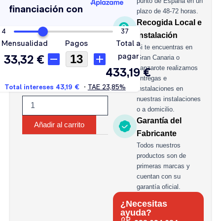
punto de España en un
AH
plazo de 48-72 horas.
cantidad
Recogida Local e
Instalación
Si te encuentras en
Gran Canaria o
Lanzarote realizamos
entregas e
instalaciones en
nuestras instalaciones
o a domicilio.
Garantía del
Añadir al carrito
Fabricante
Todos nuestros
productos son de
primeras marcas y
cuentan con su
garantía oficial.
¿Necesitas
ayuda?