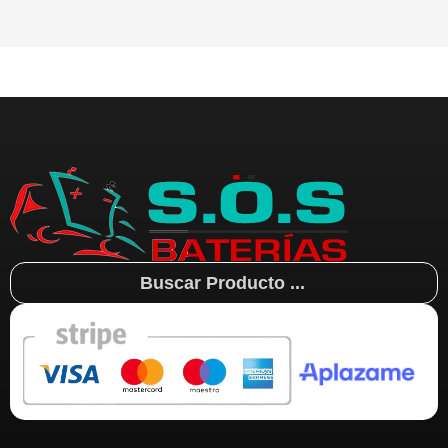
Search
...