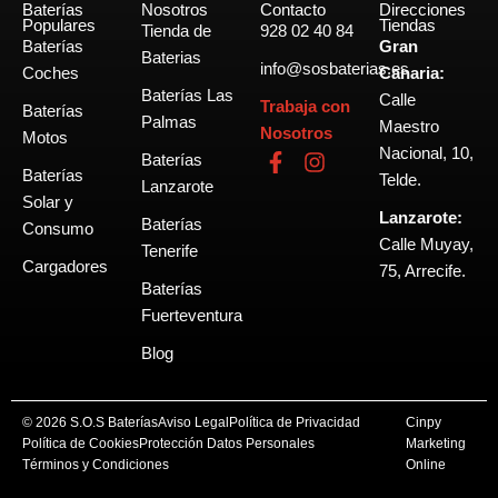
Baterías
Nosotros
Contacto
Direcciones
Populares
Tiendas
Tienda de
928 02 40 84
Baterías
Gran
Baterias
info@sosbaterias.es
Coches
Canaria:
Baterías Las
Calle
Trabaja con
Baterías
Palmas
Maestro
Nosotros
Motos
Nacional, 10,
F
I
Baterías
Baterías
a
n
Telde.
Lanzarote
c
s
Solar y
Lanzarote:
e
t
Baterías
Consumo
b
a
Calle Muyay,
Tenerife
o
g
Cargadores
75, Arrecife.
o
r
Baterías
k
a
Fuerteventura
-
m
Blog
f
© 2026 S.O.S Baterías
Aviso Legal
Política de Privacidad
Cinpy
Política de Cookies
Protección Datos Personales
Marketing
Términos y Condiciones
Online