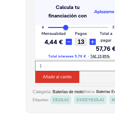
EB10L-
A2
cantidad
Añadir al carrito
Marca:
Baterías E
Categoría:
Baterías de moto
Etiquetas:
EB10LA2
EXIDEYB10LA2
M