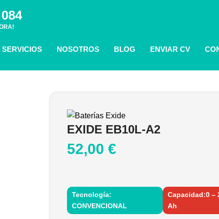
 084
ORA!
SERVICIOS
NOSOTROS
BLOG
ENVIAR CV
CO
EXIDE EB10L-A2
52,00
€
Tecnología:
Capacidad:0 – 
CONVENCIONAL
Ah
EXIDE