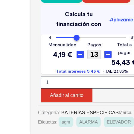
MK
AGM
12V
10
AH
cantidad
Añadir al carrito
Marca:
Categoría:
BATERÍAS ESPECÍFICAS
Etiquetas:
agm
ALARMA
ELEVADOR