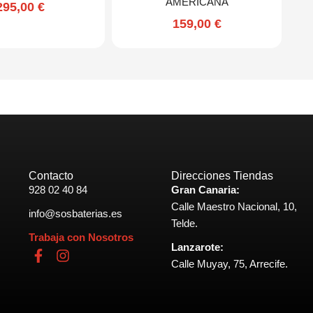
AMERICANA
295,00
€
159,00
€
Contacto
Direcciones Tiendas
928 02 40 84
Gran Canaria:
Calle Maestro Nacional, 10,
info@sosbaterias.es
Telde.
Trabaja con Nosotros
Lanzarote:
F
I
Calle Muyay, 75, Arrecife.
a
n
c
s
e
t
b
a