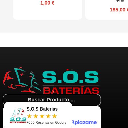
760A
1,00
€
185,00
Search
...
S.O.S Baterías
★★★★★
+550 Reseñas en Google