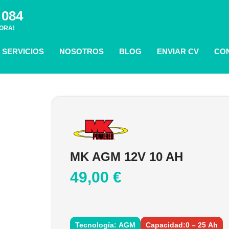
 084
ORA!
SERVICIOS
NOSOTROS
BLOG
ENVIAR CV
CO
MK AGM 12V 10 AH
49,00
€
Tecnología: AGM
Capacidad:0 – 25 Ah