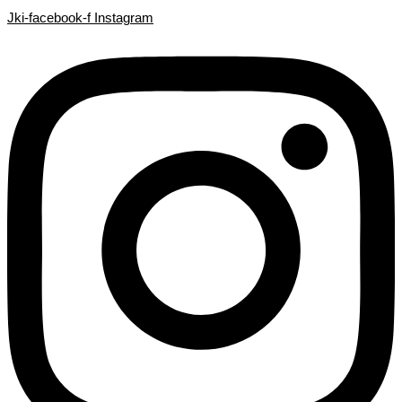
Search
EXIDE
Search
Ir
Jki-facebook-f
Instagram
...
ETX14-
...
al
BS
contenido
cantidad