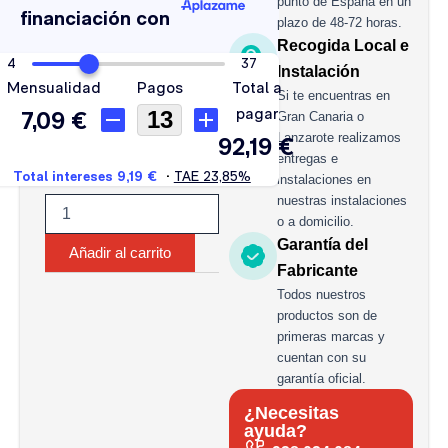
punto de España en un
cantidad
plazo de 48-72 horas.
Recogida Local e
Instalación
Si te encuentras en
Gran Canaria o
Lanzarote realizamos
entregas e
instalaciones en
nuestras instalaciones
o a domicilio.
Garantía del
Añadir al carrito
Fabricante
Todos nuestros
productos son de
primeras marcas y
cuentan con su
garantía oficial.
¿Necesitas
ayuda?