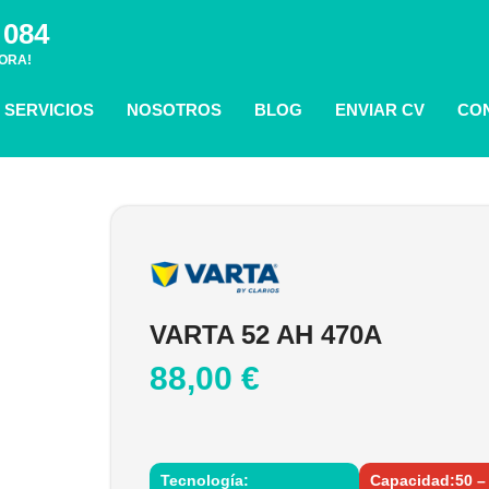
 084
ORA!
SERVICIOS
NOSOTROS
BLOG
ENVIAR CV
CO
VARTA 52 AH 470A
88,00
€
Tecnología:
Capacidad:50 –