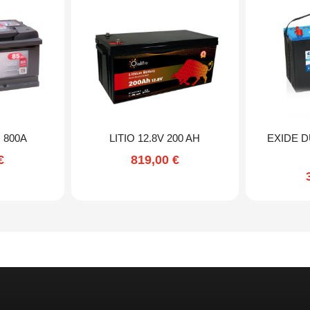
 800A
LITIO 12.8V 200 AH
EXIDE D
€
819,00
€