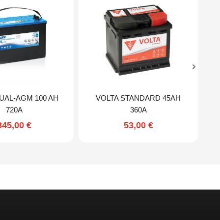
UAL-AGM 100 AH
VOLTA STANDARD 45AH
720A
360A
345,00
€
53,00
€