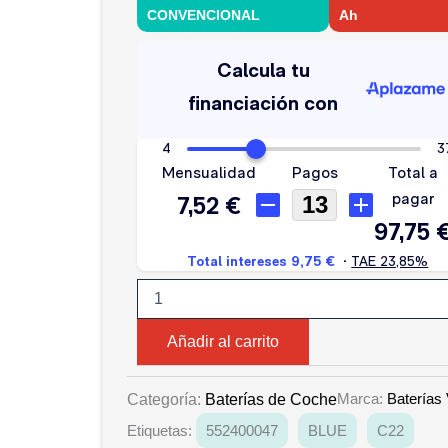
CONVENCIONAL
Ah
VARTA
52
AH
470A
cantidad
Añadir al carrito
Marca:
Baterías 
Categoría:
Baterías de Coche
Etiquetas:
552400047
BLUE
C22