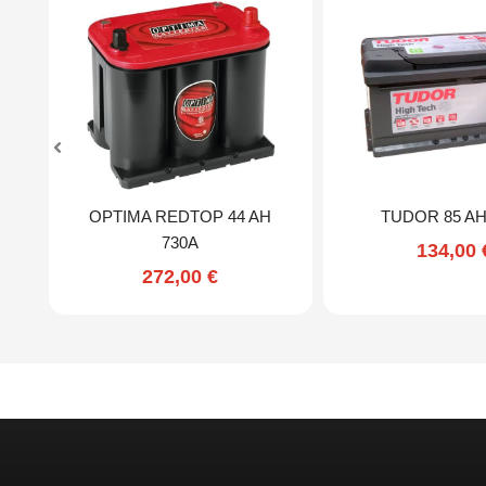
OPTIMA REDTOP 44 AH
TUDOR 85 AH
730A
134,00
272,00
€