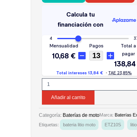
EXIDE
LITIO
ELTZ10S
cantidad
Añadir al carrito
Marca:
Baterías E
Categoría:
Baterías de moto
Etiquetas:
bateria litio moto
ETZ10S
litio