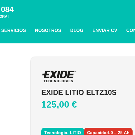
 084
ORA!
SERVICIOS
NOSOTROS
BLOG
ENVIAR CV
CO
EXIDE LITIO ELTZ10S
125,00
€
Tecnología: LITIO
Capacidad:0 – 25 Ah