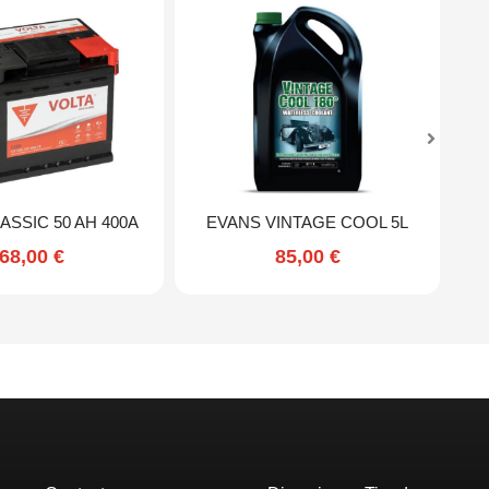
ASSIC 50 AH 400A
EVANS VINTAGE COOL 5L
68,00
€
85,00
€