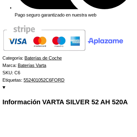
Pago seguro garantizado en nuestra web
Categoría:
Baterías de Coche
Marca:
Baterías Varta
SKU: C6
Etiquetas:
552401052
C6
FORD
Información VARTA SILVER 52 AH 520A