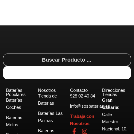
Search
...
Baterías
Nosotros
Contacto
Direcciones
Populares
Tiendas
Tienda de
928 02 40 84
Baterías
Gran
Baterias
info@sosbaterias.es
Coches
Canaria:
Baterías Las
Calle
Trabaja con
Baterías
Palmas
Maestro
Nosotros
Motos
Nacional, 10,
F
I
Baterías