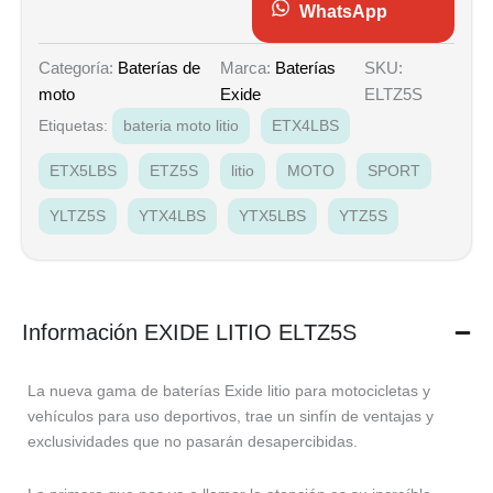
WhatsApp
Marca:
Baterías
SKU:
Categoría:
Baterías de
Exide
ELTZ5S
moto
Etiquetas:
bateria moto litio
ETX4LBS
ETX5LBS
ETZ5S
litio
MOTO
SPORT
YLTZ5S
YTX4LBS
YTX5LBS
YTZ5S
Información EXIDE LITIO ELTZ5S
La nueva gama de baterías Exide litio para motocicletas y
vehículos para uso deportivos, trae un sinfín de ventajas y
exclusividades que no pasarán desapercibidas.