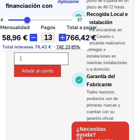
punto de España en un
AH
plazo de 48-72 horas.
cantidad
Recogida Local e
Instalación
Si te encuentras en
Gran Canaria o
Lanzarote realizamos
entregas e
instalaciones en
nuestras instalaciones
o a domicilio.
Añadir al carrito
Garantía del
Fabricante
Todos nuestros
productos son de
primeras marcas y
cuentan con su
garantía oficial.
¿Necesitas
ayuda?