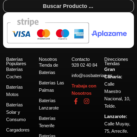
Search
...
Baterías
Nosotros
Contacto
Direcciones
Populares
Tiendas
Tienda de
928 02 40 84
Baterías
Gran
Baterias
info@sosbaterias.es
Coches
Canaria:
Baterías Las
Calle
Trabaja con
Baterías
Palmas
Maestro
Nosotros
Motos
Nacional, 10,
F
I
Baterías
Baterías
a
n
Telde.
Lanzarote
c
s
Solar y
Lanzarote:
e
t
Baterías
Consumo
b
a
Calle Muyay,
Tenerife
o
g
Cargadores
75, Arrecife.
o
r
Baterías