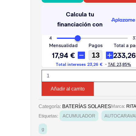
RITAR
AGM
131
AH
cantidad
Añadir al carrito
Marca:
RIT
Categoría:
BATERÍAS SOLARES
Etiquetas:
ACUMULADOR
AUTOCARAVA
g