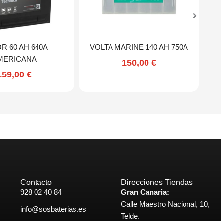
R 60 AH 640A
VOLTA MARINE 140 AH 750A
MERICANA
150,00
€
159,00
€
Contacto
Direcciones Tiendas
928 02 40 84
Gran Canaria:
Calle Maestro Nacional, 10,
info@sosbaterias.es
Telde.