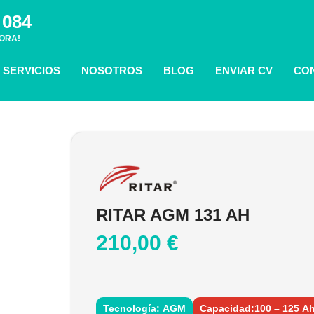
 084
ORA!
SERVICIOS
NOSOTROS
BLOG
ENVIAR CV
CO
RITAR AGM 131 AH
210,00
€
Tecnología: AGM
Capacidad:100 – 125 A