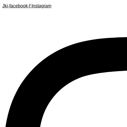
Search
Search
Ir
Jki-facebook-f
Instagram
...
...
al
contenido